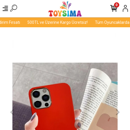
0
im Fırsatı
500TL ve Üzerine Kargo Ücretsiz!
Tüm Oyuncaklarda İnd