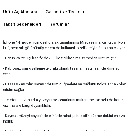
Ürün Açıklaması
Garanti ve Teslimat
Taksit Seçenekleri
Yorumlar
İphone 14 modeli için özel olarak tasarlanmış Miscase marka liqit silikon
kılıf, hem şık görünümüyle hem de kullanışlı özellikleriyle ön plana çıkıyor.
- Üstün kaliteli içi kadife dokulu liqit silikon malzemeden üretilmiştir.
- Kablosuz şarj özelliğine uyumlu olarak tasarlanmıştır, şarj derdine son
verir.
- Hassas kesimler sayesinde tüm düğmelere ve bağlantı noktalarına kolay
erişim sağlar.
- Telefonunuzun arka yüzeyini ve kenarlarını mükemmel bir şekilde korur,
çizilmelere karşı dayanıklıdır.
- Kaymaz yüzeyi sayesinde elinizde rahatça tutabilir, düşme riskini en aza
indirir.