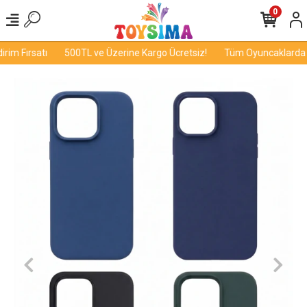
0
im Fırsatı
500TL ve Üzerine Kargo Ücretsiz!
Tüm Oyuncaklarda İn