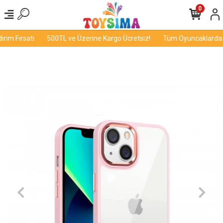
0
im Fırsatı
500TL ve Üzerine Kargo Ücretsiz!
Tüm Oyuncaklarda İn