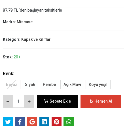
87,79 TL 'den başlayan taksitlerle
Marka:
Miscase
Kategori:
Kapak ve Kılıflar
Stok:
20+
Renk:
Beyaz
Siyah
Pembe
Açık Mavi
Koyu yeşil
Sepete Ekle
Hemen Al