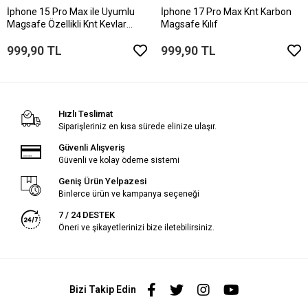
İphone 15 Pro Max ile Uyumlu
İphone 17 Pro Max Knt Karbon
Magsafe Özellikli Knt Kevlar
Magsafe Kılıf
Telefon Kılıfı
999,90 TL
999,90 TL
Hızlı Teslimat
Siparişleriniz en kısa sürede elinize ulaşır.
Güvenli Alışveriş
Güvenli ve kolay ödeme sistemi
Geniş Ürün Yelpazesi
Binlerce ürün ve kampanya seçeneği
7 / 24 DESTEK
Öneri ve şikayetlerinizi bize iletebilirsiniz.
Bizi Takip Edin