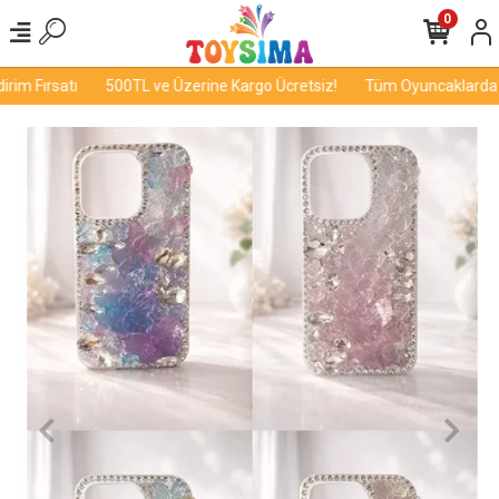
0
im Fırsatı
500TL ve Üzerine Kargo Ücretsiz!
Tüm Oyuncaklarda İnd