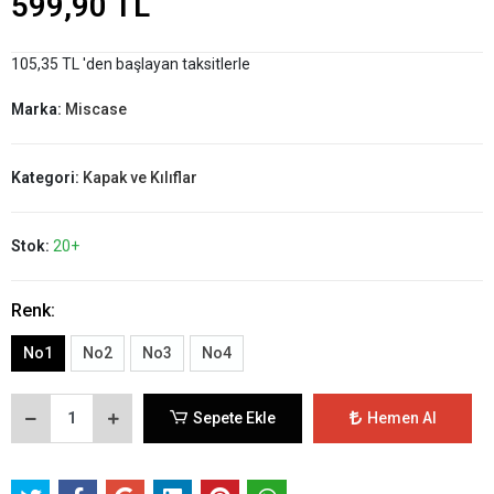
599,90 TL
105,35 TL 'den başlayan taksitlerle
Marka:
Miscase
Kategori:
Kapak ve Kılıflar
Stok:
20+
Renk:
No1
No2
No3
No4
Sepete Ekle
Hemen Al