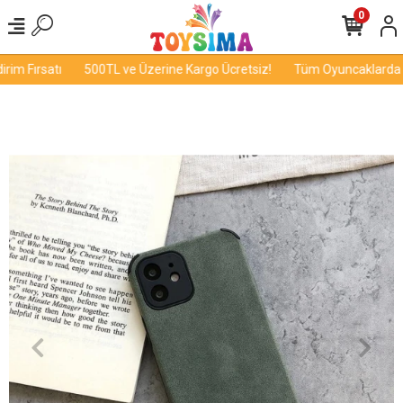
0
m Fırsatı
500TL ve Üzerine Kargo Ücretsiz!
Tüm Oyuncaklarda İnd