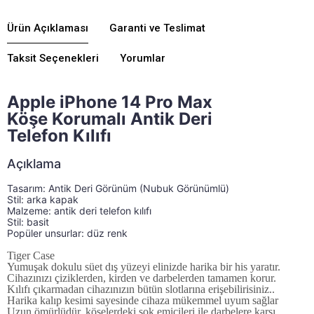
Ürün Açıklaması
Garanti ve Teslimat
Taksit Seçenekleri
Yorumlar
Apple iPhone 14 Pro Max
Köşe
Korumalı Antik Deri
Telefon Kılıfı
Açıklama
Tasarım: Antik Deri Görünüm (Nubuk Görünümlü)
Türü:Yarım sarılmış durumda Tasarım:Düz Stil: arka ka
Stil: arka kapak 
Malzeme: antik deri telefon kılıfı 
Stil: basit 
Popüler unsurlar: düz renk 
Tiger Case
Yumuşak dokulu süet dış yüzeyi elinizde harika bir his yaratır.
Cihazınızı çiziklerden, kirden ve darbelerden tamamen korur.
Kılıfı çıkarmadan cihazınızın bütün slotlarına erişebilirisiniz..
Harika kalıp kesimi sayesinde cihaza mükemmel uyum sağlar
Uzun ömürlüdür, köşelerdeki şok emicileri ile darbelere karşı