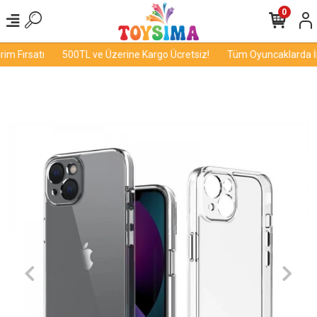
0
m Fırsatı
500TL ve Üzerine Kargo Ücretsiz!
Tüm Oyuncaklarda İndi