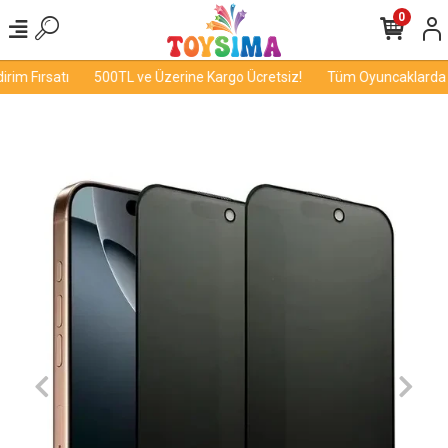
0
im Fırsatı
500TL ve Üzerine Kargo Ücretsiz!
Tüm Oyuncaklarda İn