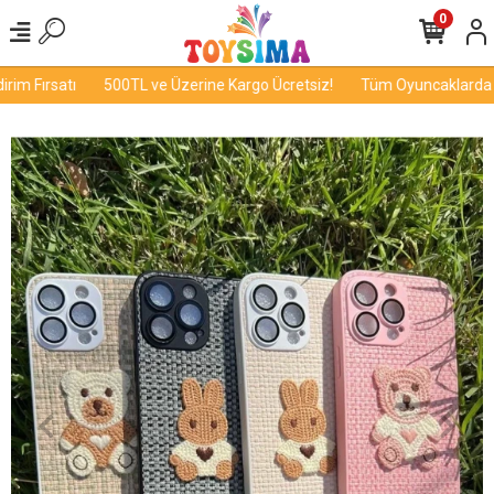
0
im Fırsatı
500TL ve Üzerine Kargo Ücretsiz!
Tüm Oyuncaklarda İnd