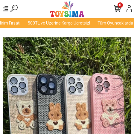
0
m Fırsatı
500TL ve Üzerine Kargo Ücretsiz!
Tüm Oyuncaklarda İnd