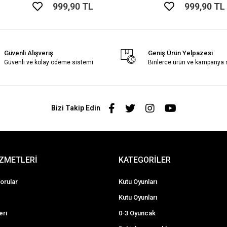
999,90 TL
999,90 TL
Güvenli Alışveriş
Geniş Ürün Yelpazesi
Güvenli ve kolay ödeme sistemi
Binlerce ürün ve kampanya
Bizi Takip Edin
İZMETLERİ
KATEGORİLER
orular
Kutu Oyunları
Kutu Oyunları
eri
0-3 Oyuncak