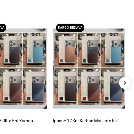
AVA
KARGO BEDAVA
İ
T
5
Ultra Knt Karbon
İphone 17 Knt Karbon Magsafe Kılıf