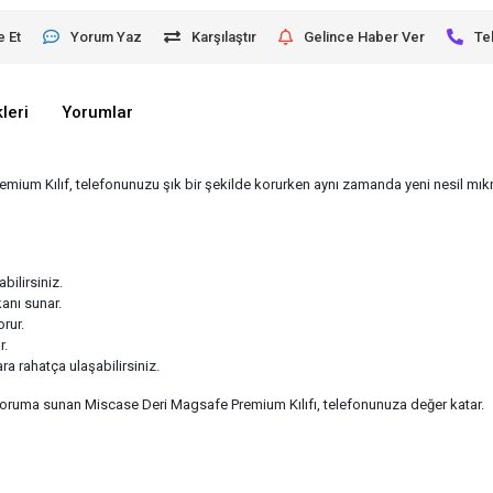
e Et
Yorum Yaz
Karşılaştır
Gelince Haber Ver
Te
leri
Yorumlar
ium Kılıf, telefonunuzu şık bir şekilde korurken aynı zamanda yeni nesil mıknat
bilirsiniz.
kanı sunar.
rur.
r.
a rahatça ulaşabilirsiniz.
oruma sunan Miscase Deri Magsafe Premium Kılıfı, telefonunuza değer katar.