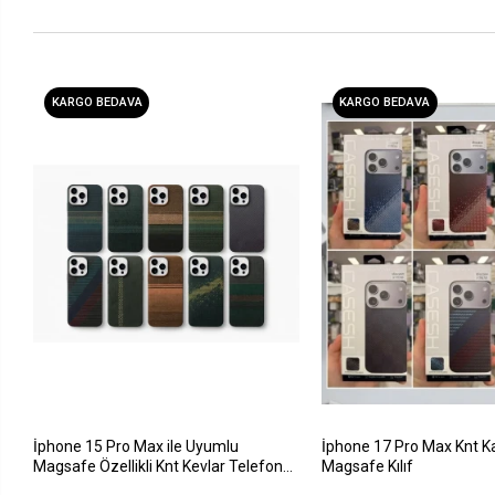
KARGO BEDAVA
KARGO BEDAVA
İphone 15 Pro Max ile Uyumlu
İphone 17 Pro Max Knt K
Magsafe Özellikli Knt Kevlar Telefon
Magsafe Kılıf
Kılıfı