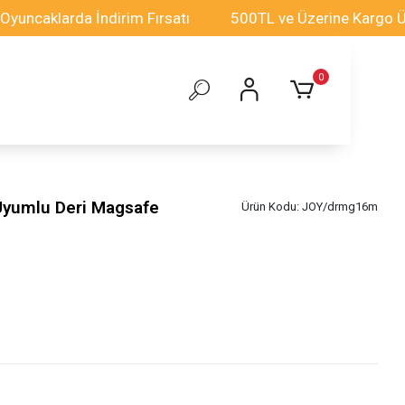
larda İndirim Fırsatı
500TL ve Üzerine Kargo Ücretsiz
0
Uyumlu Deri Magsafe
Ürün Kodu:
JOY/drmg16m