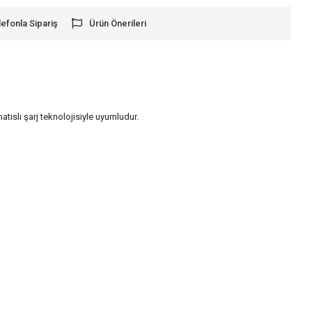
lefonla Sipariş
Ürün Önerileri
ıslı şarj teknolojisiyle uyumludur.