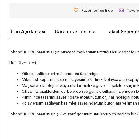
Favorilerime Ekle
Tavsiy
Ürün Açıklaması
Garanti ve Teslimat
Taksit Seçenek
İphone 16 PRO MAX'iniz için Miscase markasının ürettiği Deri Magsafe Prem
Ürün Özellikleri:
Yüksek kaliteli deri malzemeden üretilmiştir.
Mıknatıslı kapatma sistemi sayesinde kılıfınızı kolayca açıp kapaya
Magsafe teknolojisine uyumludur, hızlı ve güvenilir şekilde şarj im
Cihazınızı çiziklerden, darbelerden ve günlük kullanım izlerinden ko
Kılıfın ince tasarımı sayesinde telefonunuzun orijinal inceliğini koru
Kolay erişim sağlayan kesimler sayesinde tüm butonlara ve limanlar
İphone 16 PRO MAX'inizin şık ve zarif görünümünü korurken sağlam bir k