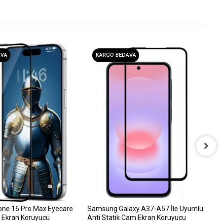
AVA
KARGO BEDAVA
i
D
6
one 16 Pro Max Eyecare
Samsung Galaxy A37-A57 İle Uyumlu
 Ekran Koruyucu
Anti Statik Cam Ekran Koruyucu