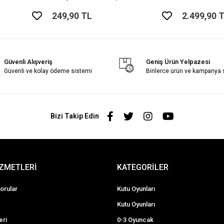
249,90 TL
2.499,90 
Güvenli Alışveriş
Geniş Ürün Yelpazesi
Güvenli ve kolay ödeme sistemi
Binlerce ürün ve kampanya
Bizi Takip Edin
İZMETLERİ
KATEGORİLER
orular
Kutu Oyunları
Kutu Oyunları
eri
0-3 Oyuncak