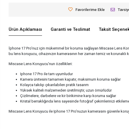
Favorilerime Ekle
Tavsiy
Ürün Açıklaması
Garanti ve Teslimat
Taksit Seçenek
İphone 17 Pro'nuz için mükemmel bir koruma sağlayan Miscase Lens Koruyucu
bu lens koruyucu, cihazınızın kamerasının her zaman temiz ve korunaklı k
Miscase Lens Koruyucu'nun özellikleri:
Iphone 17 Pro ile tam uyumludur
Kamera ünitesini tamamen kapatır, maksimum koruma sağlar
Kolayca takılıp çıkarılabilen pratik tasarım
Yüksek kaliteli malzemeden üretilmiştir, uzun ömürlüdür
Çizilmelere, darbelere ve kir birikimine karşı koruma sağlar
Kristal berraklığında lens sayesinde fotoğraf çekimlerinizi etkilem
Miscase Lens Koruyucu ile Iphone 17 Pro'nuzun kamerasını güvenle koruya