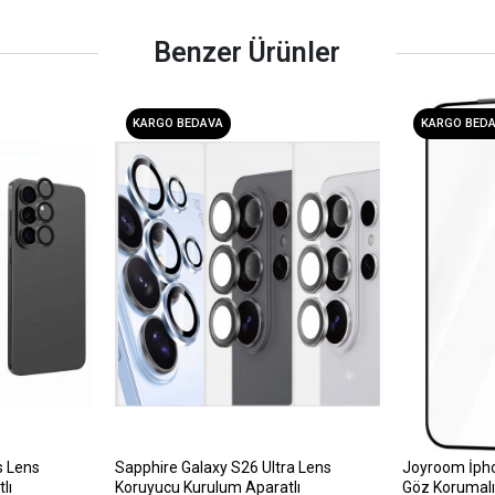
Benzer Ürünler
KARGO BEDAVA
KARGO BED
s Lens
Sapphire Galaxy S26 Ultra Lens
Joyroom İph
lı
Koruyucu Kurulum Aparatlı
Göz Korumalı