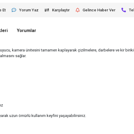
e Et
Yorum Yaz
Karşılaştır
Gelince Haber Ver
Te
leri
Yorumlar
, kamera ünitesini tamamen kaplayarak çizilmelere, darbelere ve kir birikimine
almasını sağlar.
ez
rak uzun ömürlü kullanım keyfini yaşayabilirsiniz.