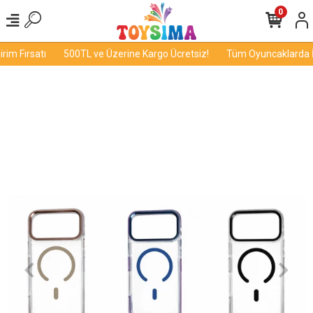
0
m Fırsatı
500TL ve Üzerine Kargo Ücretsiz!
Tüm Oyuncaklarda İnd