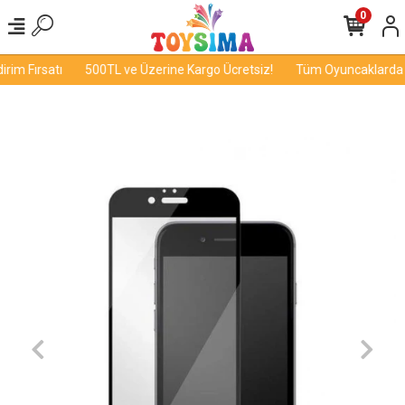
0
im Fırsatı
500TL ve Üzerine Kargo Ücretsiz!
Tüm Oyuncaklarda İn