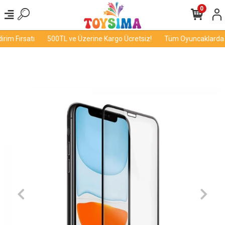
0
im Fırsatı
500TL ve Üzerine Kargo Ücretsiz!
Tüm Oyuncaklarda İn