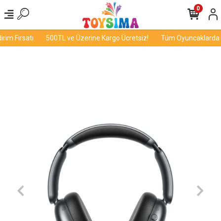
0
im Fırsatı
500TL ve Üzerine Kargo Ücretsiz!
Tüm Oyuncaklarda İn