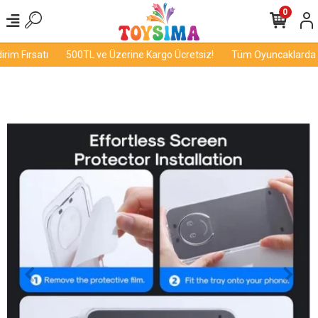
0
im Fırsatı
500TL ve Üzerine Kargo Ücretsiz!
Tüm Oyuncaklarda İn