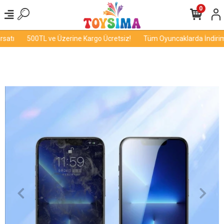
0
atı
500TL ve Üzerine Kargo Ücretsiz!
Tüm Oyuncaklarda İndirim F