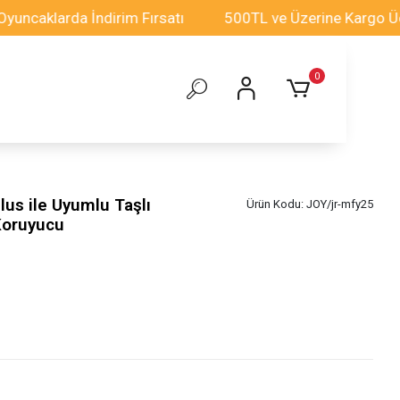
larda İndirim Fırsatı
500TL ve Üzerine Kargo Ücretsiz
0
us ile Uyumlu Taşlı
Ürün Kodu:
JOY/jr-mfy25
Koruyucu