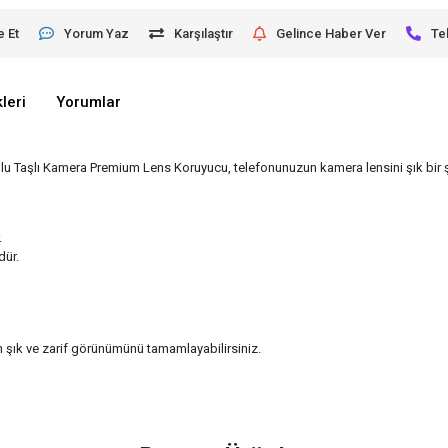
e Et
Yorum Yaz
Karşılaştır
Gelince Haber Ver
Te
leri
Yorumlar
u Taşlı Kamera Premium Lens Koruyucu, telefonunuzun kamera lensini şık bir ş
.
dür.
 şık ve zarif görünümünü tamamlayabilirsiniz.