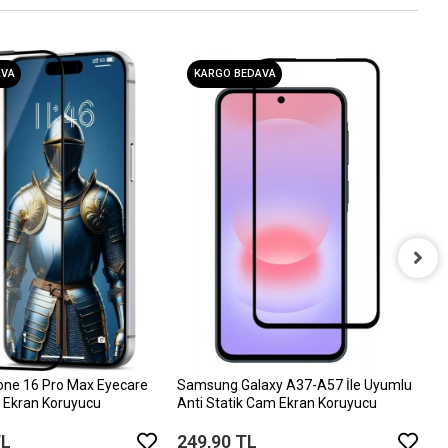
AVA
KARGO BEDAVA
i
D
6
one 16 Pro Max Eyecare
Samsung Galaxy A37-A57 İle Uyumlu
 Ekran Koruyucu
Anti Statik Cam Ekran Koruyucu
TL
249,90 TL