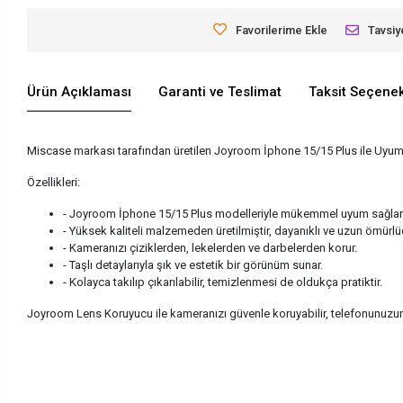
Favorilerime Ekle
Tavsiy
Ürün Açıklaması
Garanti ve Teslimat
Taksit Seçenek
Miscase markası tarafından üretilen Joyroom İphone 15/15 Plus ile Uyuml
Özellikleri:
- Joyroom İphone 15/15 Plus modelleriyle mükemmel uyum sağlar
- Yüksek kaliteli malzemeden üretilmiştir, dayanıklı ve uzun ömürlü
- Kameranızı çiziklerden, lekelerden ve darbelerden korur.
- Taşlı detaylarıyla şık ve estetik bir görünüm sunar.
- Kolayca takılıp çıkarılabilir, temizlenmesi de oldukça pratiktir.
Joyroom Lens Koruyucu ile kameranızı güvenle koruyabilir, telefonunuzun