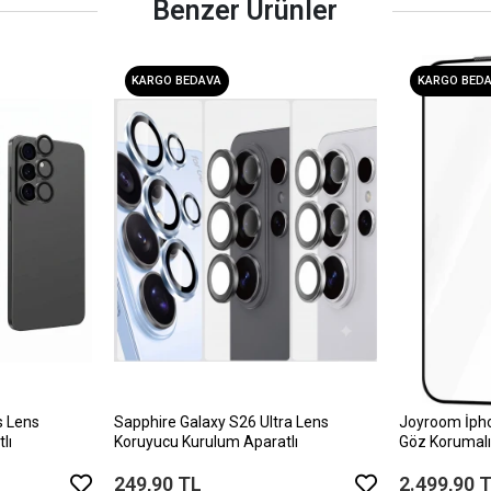
Benzer Ürünler
KARGO BEDAVA
KARGO BED
s Lens
Sapphire Galaxy S26 Ultra Lens
Joyroom İph
lı
Koruyucu Kurulum Aparatlı
Göz Korumalı
249,90 TL
2.499,90 