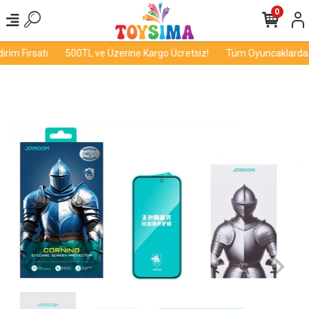
0
im Fırsatı
500TL ve Üzerine Kargo Ücretsiz!
Tüm Oyuncaklarda İn