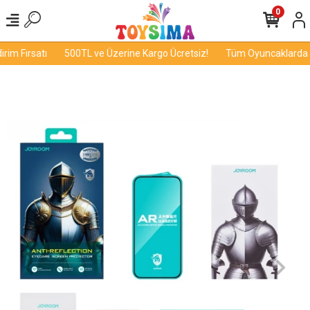
0
im Fırsatı
500TL ve Üzerine Kargo Ücretsiz!
Tüm Oyuncaklarda İnd