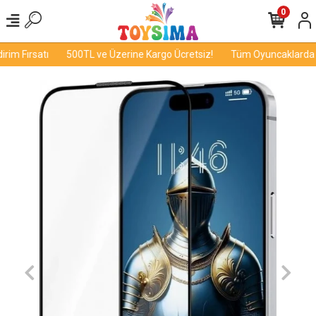
0
im Fırsatı
500TL ve Üzerine Kargo Ücretsiz!
Tüm Oyuncaklarda İn