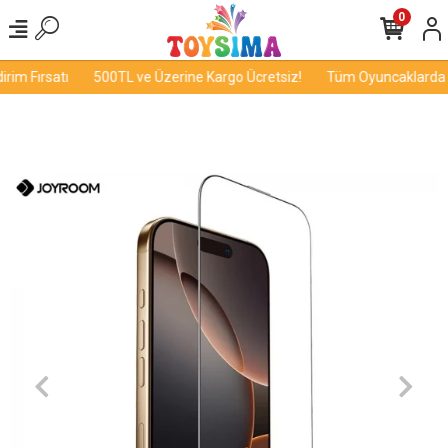
0
im Fırsatı
500TL ve Üzerine Kargo Ücretsiz!
Tüm Oyuncaklarda İn