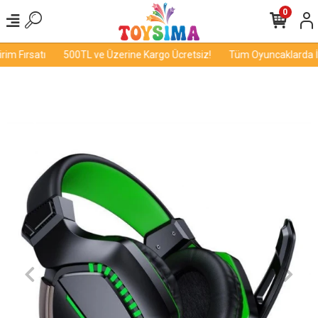
0
m Fırsatı
500TL ve Üzerine Kargo Ücretsiz!
Tüm Oyuncaklarda İnd