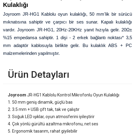
Kulaklığı
Joyroom JR-HG1 Kablolu oyun kulaklığı, 50 mm'lik bir sürücü
mıknatısına sahiptir ve çarpıcı bir ses sunar.
Kapalı kulaklığı
vardır.
Joyroom JR-HG1, 20Hz-20KHz yanıt hızıyla gelir.
20Ω±
%15 empedansa sahiptir.
1 dişi - 2 erkek bağlantı noktası* 3,5
mm adaptör kablosuyla birlikte gelir.
Bu kulaklık ABS + PC
malzemelerinden yapılmıştır.
Ürün Detayları
Joyroom
JR-HG1 Kablolu Kontrol Mikrofonlu Oyun Kulaklığı
1. 50 mm geniş dinamik, güçlü bas
2. 3.5 mm + USB çift tak, tak ve çalıştır
3. Soğuk LED ışıklar, oyun atmosferini iyileştirir
4. Çok yönlü gürültü azaltma mikrofonu, net ses
5. Ergonomik tasarım, rahat giyilebilir