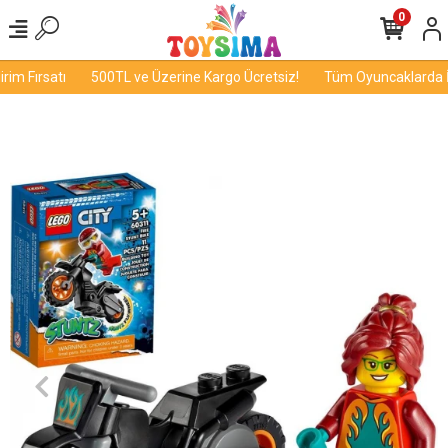
0
im Fırsatı
500TL ve Üzerine Kargo Ücretsiz!
Tüm Oyuncaklarda İnd