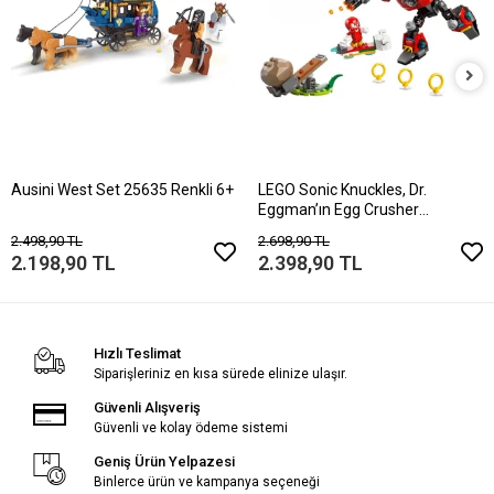
Ausini West Set 25635 Renkli 6+
LEGO Sonic Knuckles, Dr.
Eggman’ın Egg Crusher
Robotuna Karşı 770
2.498,90 TL
2.698,90 TL
2.198,90 TL
2.398,90 TL
Hızlı Teslimat
Siparişleriniz en kısa sürede elinize ulaşır.
Güvenli Alışveriş
Güvenli ve kolay ödeme sistemi
Geniş Ürün Yelpazesi
Binlerce ürün ve kampanya seçeneği