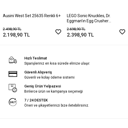
Ausini West Set 25635 Renkli 6+
LEGO Sonic Knuckles, Dr.
Eggman’ın Egg Crusher
Robotuna Karşı 770
2.498,90 TL
2.698,90 TL
2.198,90 TL
2.398,90 TL
Hızlı Teslimat
Siparişleriniz en kısa sürede elinize ulaşır.
Güvenli Alışveriş
Güvenli ve kolay ödeme sistemi
Geniş Ürün Yelpazesi
Binlerce ürün ve kampanya seçeneği
7 / 24 DESTEK
Öneri ve şikayetlerinizi bize iletebilirsiniz.