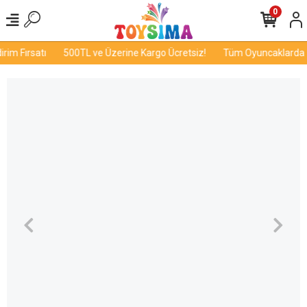
0
im Fırsatı
500TL ve Üzerine Kargo Ücretsiz!
Tüm Oyuncaklarda İn