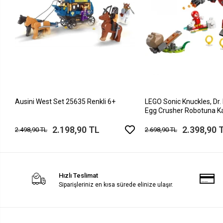
Ausini West Set 25635 Renkli 6+
LEGO Sonic Knuckles, Dr.
Egg Crusher Robotuna Ka
2.198,90 TL
2.398,90 
2.498,90 TL
2.698,90 TL
Hızlı Teslimat
Siparişleriniz en kısa sürede elinize ulaşır.