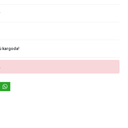
r
ü kargoda!
.