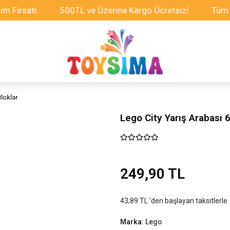
satı
500TL ve Üzerine Kargo Ücretsiz!
Tüm Oyunca
loklar
Lego City Yarış Arabası
249,90 TL
43,89 TL 'den başlayan taksitlerle
Marka:
Lego