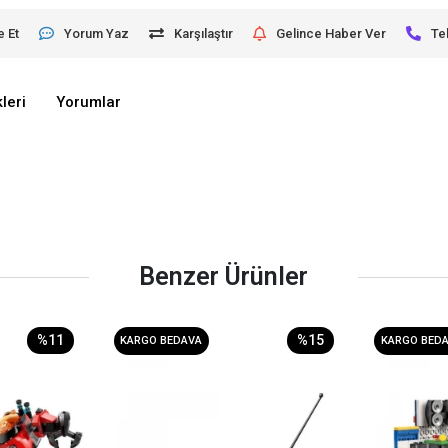
e Et
Yorum Yaz
Karşılaştır
Gelince Haber Ver
Te
leri
Yorumlar
Benzer Ürünler
%11
%15
KARGO BEDAVA
KARGO BED