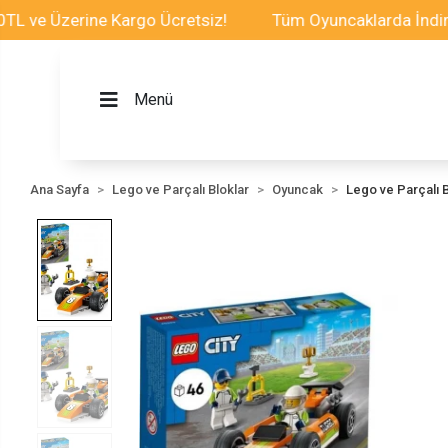
 Üzerine Kargo Ücretsiz!
Tüm Oyuncaklarda İndirim Fır
Menü
Ana Sayfa
Lego ve Parçalı Bloklar
Oyuncak
Lego ve Parçalı B