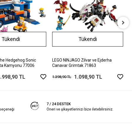
L
Tükendi
Tükendi
2
5
The Hedgehog Sonic
LEGO NINJAGO Zilvar ve Ejderha
ta Kamyonu 77006
Canavar Grimtak 71863
.998,90 TL
1.098,90 TL
1.398,90 TL
7 / 24 DESTEK
 seçeneği
Öneri ve şikayetlerinizi bize iletebilirsiniz.