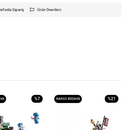
lefonla Sipariş
Ürün Önerileri
%7
%21
AVA
KARGO BEDAVA