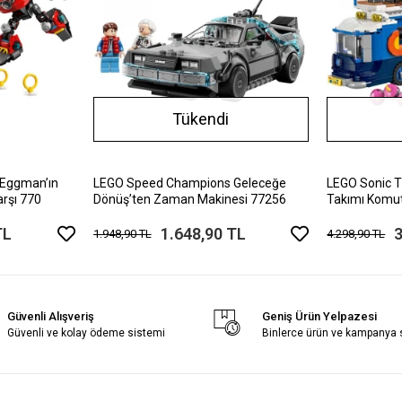
Tükendi
 Eggman’ın
LEGO Speed Champions Geleceğe
LEGO Sonic 
rşı 770
Dönüş’ten Zaman Makinesi 77256
Takımı Komu
TL
1.648,90 TL
3
1.948,90 TL
4.298,90 TL
Güvenli Alışveriş
Geniş Ürün Yelpazesi
Güvenli ve kolay ödeme sistemi
Binlerce ürün ve kampanya