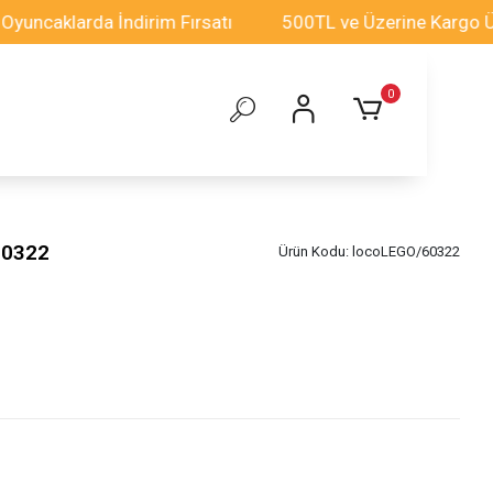
klarda İndirim Fırsatı
500TL ve Üzerine Kargo Ücrets
0
 60322
Ürün Kodu:
locoLEGO/60322