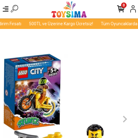
0
im Fırsatı
500TL ve Üzerine Kargo Ücretsiz!
Tüm Oyuncaklarda İn