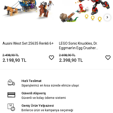
Ausini West Set 25635 Renkli 6+
LEGO Sonic Knuckles, Dr.
Eggman’ın Egg Crusher
Robotuna Karşı 770
2.498,90 TL
2.698,90 TL
2.198,90 TL
2.398,90 TL
Hızlı Teslimat
Siparişleriniz en kısa sürede elinize ulaşır.
Güvenli Alışveriş
Güvenli ve kolay ödeme sistemi
Geniş Ürün Yelpazesi
Binlerce ürün ve kampanya seçeneği