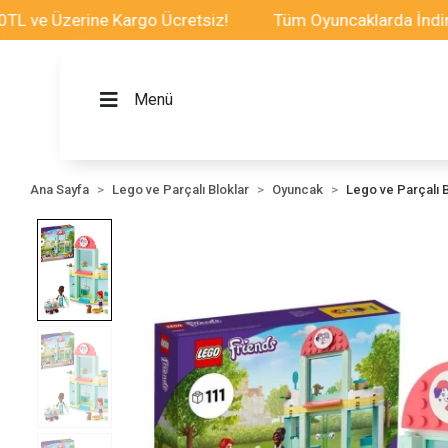
 Üzerine Kargo Ücretsiz!
Tüm Oyuncaklarda İndirim Fı
Menü
Ana Sayfa
Lego ve Parçalı Bloklar
Oyuncak
Lego ve Parçalı B