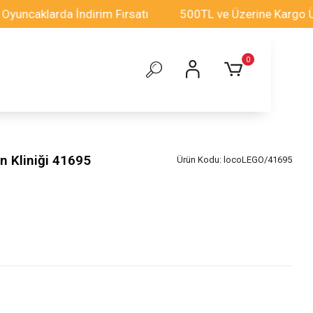
aklarda İndirim Fırsatı
500TL ve Üzerine Kargo Ücrets
0
n Kliniği 41695
Ürün Kodu:
locoLEGO/41695