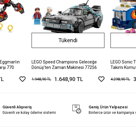
Tükendi
 Eggman’ın
LEGO Speed Champions Geleceğe
LEGO Sonic 
rşı 770
Dönüş’ten Zaman Makinesi 77256
Takımı Komu
TL
1.648,90 TL
3
1.948,90 TL
4.298,90 TL
Güvenli Alışveriş
Geniş Ürün Yelpazesi
Güvenli ve kolay ödeme sistemi
Binlerce ürün ve kampanya