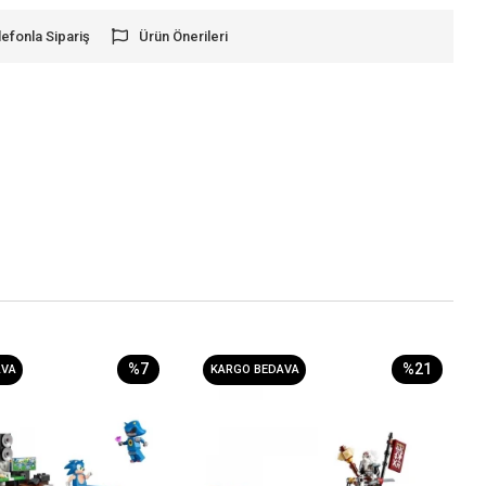
lefonla Sipariş
Ürün Önerileri
%7
%21
AVA
KARGO BEDAVA