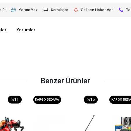
e Et
Yorum Yaz
Karşılaştır
Gelince Haber Ver
Te
leri
Yorumlar
Benzer Ürünler
%11
%15
KARGO BEDAVA
KARGO BED