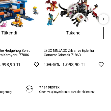
L
Tükendi
Tükendi
2
5
The Hedgehog Sonic
LEGO NINJAGO Zilvar ve Ejderha
ta Kamyonu 77006
Canavar Grimtak 71863
.998,90 TL
1.098,90 TL
1.398,90 TL
7 / 24 DESTEK
 seçeneği
Öneri ve şikayetlerinizi bize iletebilirsiniz.