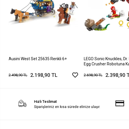
Ausini West Set 25635 Renkli 6+
LEGO Sonic Knuckles, Dr.
Egg Crusher Robotuna Ka
2.198,90 TL
2.398,90 
2.498,90 TL
2.698,90 TL
Hızlı Teslimat
Siparişleriniz en kısa sürede elinize ulaşır.