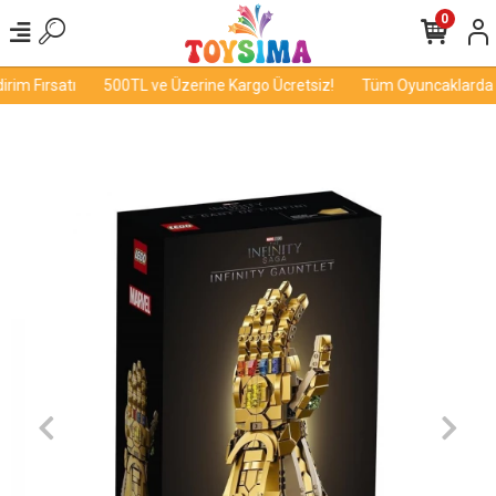
0
im Fırsatı
500TL ve Üzerine Kargo Ücretsiz!
Tüm Oyuncaklarda İn