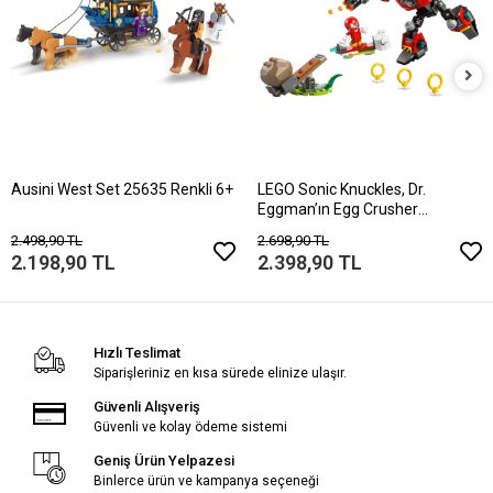
Ausini West Set 25635 Renkli 6+
LEGO Sonic Knuckles, Dr.
Eggman’ın Egg Crusher
Robotuna Karşı 770
2.498,90 TL
2.698,90 TL
2.198,90 TL
2.398,90 TL
Hızlı Teslimat
Siparişleriniz en kısa sürede elinize ulaşır.
Güvenli Alışveriş
Güvenli ve kolay ödeme sistemi
Geniş Ürün Yelpazesi
Binlerce ürün ve kampanya seçeneği