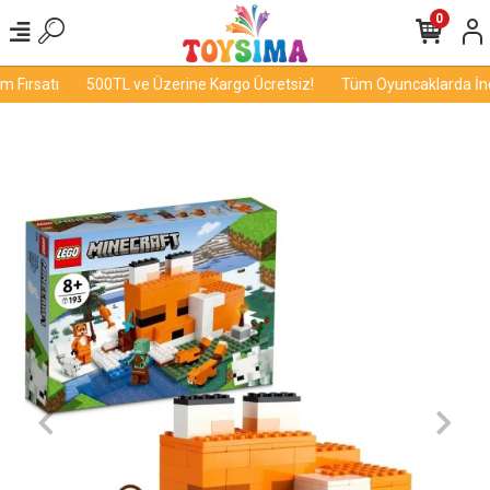
0
Fırsatı
500TL ve Üzerine Kargo Ücretsiz!
Tüm Oyuncaklarda İndir