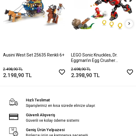
Ausini West Set 25635 Renkli 6+
LEGO Sonic Knuckles, Dr.
Eggman’ın Egg Crusher
Robotuna Karşı 770
2.498,90 TL
2.698,90 TL
2.198,90 TL
2.398,90 TL
Hızlı Teslimat
Siparişleriniz en kısa sürede elinize ulaşır.
Güvenli Alışveriş
Güvenli ve kolay ödeme sistemi
Geniş Ürün Yelpazesi
Binlerce ürün ve kampanya seçeneği