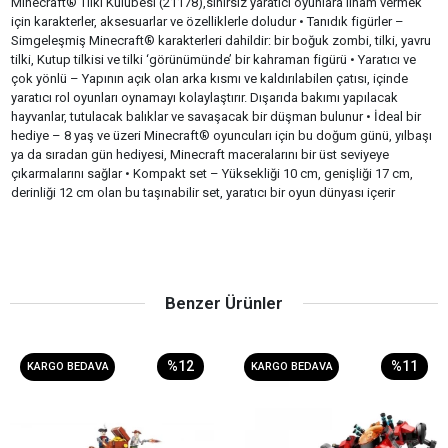
Minecraft® Tilki Kulübesi (21178),sınırsız yaratıcı oyunlara ilham vermek
için karakterler, aksesuarlar ve özelliklerle doludur • Tanıdık figürler –
Simgeleşmiş Minecraft® karakterleri dahildir: bir boğuk zombi, tilki, yavru
tilki, Kutup tilkisi ve tilki ‘görünümünde’ bir kahraman figürü • Yaratıcı ve
çok yönlü – Yapının açık olan arka kısmı ve kaldırılabilen çatısı, içinde
yaratıcı rol oyunları oynamayı kolaylaştırır. Dışarıda bakımı yapılacak
hayvanlar, tutulacak balıklar ve savaşacak bir düşman bulunur • İdeal bir
hediye – 8 yaş ve üzeri Minecraft® oyuncuları için bu doğum günü, yılbaşı
ya da sıradan gün hediyesi, Minecraft maceralarını bir üst seviyeye
çıkarmalarını sağlar • Kompakt set – Yüksekliği 10 cm, genişliği 17 cm,
derinliği 12 cm olan bu taşınabilir set, yaratıcı bir oyun dünyası içerir
Benzer Ürünler
%12
%11
KARGO BEDAVA
KARGO BEDAVA