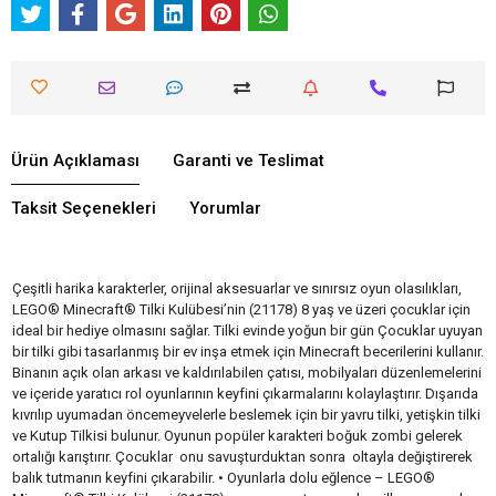
Ürün Açıklaması
Garanti ve Teslimat
Taksit Seçenekleri
Yorumlar
Çeşitli harika karakterler, orijinal aksesuarlar ve sınırsız oyun olasılıkları,
LEGO® Minecraft® Tilki Kulübesi’nin (21178) 8 yaş ve üzeri çocuklar için
ideal bir hediye olmasını sağlar. Tilki evinde yoğun bir gün Çocuklar uyuyan
bir tilki gibi tasarlanmış bir ev inşa etmek için Minecraft becerilerini kullanır.
Binanın açık olan arkası ve kaldırılabilen çatısı, mobilyaları düzenlemelerini
ve içeride yaratıcı rol oyunlarının keyfini çıkarmalarını kolaylaştırır. Dışarıda
kıvrılıp uyumadan öncemeyvelerle beslemek için bir yavru tilki, yetişkin tilki
ve Kutup Tilkisi bulunur. Oyunun popüler karakteri boğuk zombi gelerek
ortalığı karıştırır. Çocuklar onu savuşturduktan sonra oltayla değiştirerek
balık tutmanın keyfini çıkarabilir. • Oyunlarla dolu eğlence – LEGO®