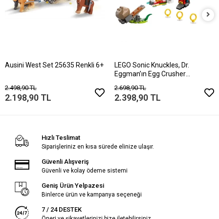
Ausini West Set 25635 Renkli 6+
LEGO Sonic Knuckles, Dr.
Eggman’ın Egg Crusher
Robotuna Karşı 770
2.498,90 TL
2.698,90 TL
2.198,90 TL
2.398,90 TL
Hızlı Teslimat
Siparişleriniz en kısa sürede elinize ulaşır.
Güvenli Alışveriş
Güvenli ve kolay ödeme sistemi
Geniş Ürün Yelpazesi
Binlerce ürün ve kampanya seçeneği
7 / 24 DESTEK
Öneri ve şikayetlerinizi bize iletebilirsiniz.