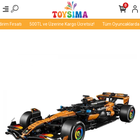
0
im Fırsatı
500TL ve Üzerine Kargo Ücretsiz!
Tüm Oyuncaklarda İn