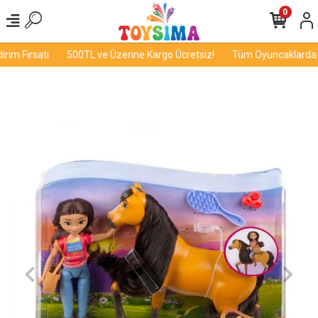
0
im Fırsatı
500TL ve Üzerine Kargo Ücretsiz!
Tüm Oyuncaklarda İn