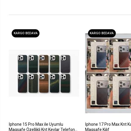
KARGO BEDAVA
KARGO BEDAVA
İphone 15 Pro Max ile Uyumlu
İphone 17 Pro Max Knt K
Magsafe Özellikli Knt Kevlar Telefon
Magsafe Kılıf