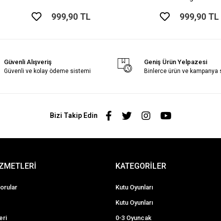
999,90 TL
999,90 TL
Güvenli Alışveriş
Geniş Ürün Yelpazesi
Güvenli ve kolay ödeme sistemi
Binlerce ürün ve kampanya
Bizi Takip Edin
İZMETLERİ
KATEGORİLER
orular
Kutu Oyunları
Kutu Oyunları
eri
0-3 Oyuncak