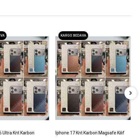
AVA
KARGO BEDAVA
İ
T
5
Ultra Knt Karbon
İphone 17 Knt Karbon Magsafe Kılıf