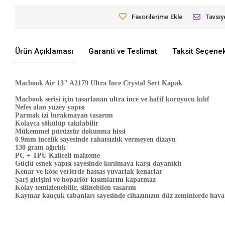
Favorilerime Ekle
Tavsiy
Ürün Açıklaması
Garanti ve Teslimat
Taksit Seçenek
Macbook Air 13" A2179 Ultra Ince Crystal Sert Kapak
Macbook serisi için tasarlanan ultra ince ve hafif koruyucu kılıf
Nefes alan yüzey yapısı
Parmak izi bırakmayan tasarım
Kolayca sökülüp takılabilir
Mükemmel pürüzsüz dokunma hissi
0.9mm incelik sayesinde rahatsızlık vermeyen dizayn
130 gram ağırlık
PC + TPU Kaliteli malzeme
Güçlü esnek yapısı sayesinde kırılmaya karşı dayanıklı
Kenar ve köşe yerlerde hassas yuvarlak kenarlar
Şarj girişini ve hoparlör kısımlarını kapatmaz
Kolay temizlenebilir, silinebilen tasarım
Kaymaz kauçuk tabanları sayesinde cihazınızın düz zeminlerde hava 