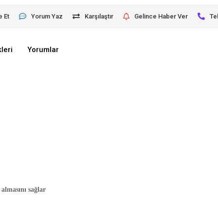
e Et
Yorum Yaz
Karşılaştır
Gelince Haber Ver
Te
leri
Yorumlar
almasını sağlar