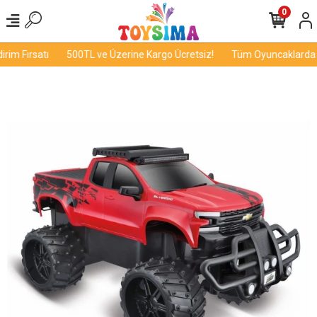
0
im Fırsatı
500TL ve Üzerine Kargo Ücretsiz!
Tüm Oyuncaklarda İnd