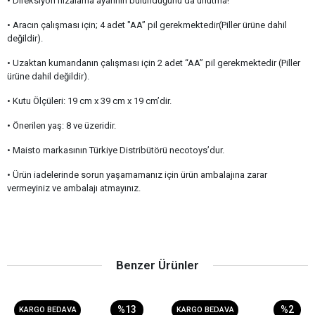
• Direksiyon hizalama ayarının bulunduğunu da unutma!
• Aracın çalışması için; 4 adet "AA” pil gerekmektedir(Piller ürüne dahil
değildir).
• Uzaktan kumandanın çalışması için 2 adet “AA” pil gerekmektedir (Piller
ürüne dahil değildir).
• Kutu Ölçüleri: 19 cm x 39 cm x 19 cm’dir.
• Önerilen yaş: 8 ve üzeridir.
• Maisto markasının Türkiye Distribütörü necotoys’dur.
• Ürün iadelerinde sorun yaşamamanız için ürün ambalajına zarar
vermeyiniz ve ambalajı atmayınız.
Benzer Ürünler
%13
%2
KARGO BEDAVA
KARGO BEDAVA