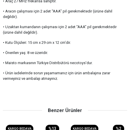
• Araç 27 MHz frekansa sahiptir.
• Aracın çalışması için 2 adet “AAA” pil gerekmektedir (ürüne dahil
değildir).
• Uzaktan kumandanın çalışması için 2 adet “AAA” pil gerekmektedir
(ürüne dahil değildir).
• Kutu Ölçüleri: 15 cm x 29 cm x 12 cm’dir.
• Önerilen yaş: 8 ve üzeridir.
• Maisto markasının Türkiye Distribütörü necotoys’dur.
• Ürün iadelerinde sorun yaşamamanız için ürün ambalajına zarar
vermeyiniz ve ambalajı atmayınız.
Benzer Ürünler
%13
%2
KARGO BEDAVA
KARGO BEDAVA