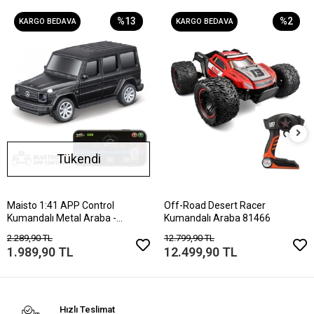
%13
%2
KARGO BEDAVA
KARGO BEDAVA
Tükendi
Maisto 1:41 APP Control
Off-Road Desert Racer
Kumandalı Metal Araba -
Kumandalı Araba 81466
Mercedes-Benz G-C
2.289,90 TL
12.799,90 TL
1.989,90 TL
12.499,90 TL
Hızlı Teslimat