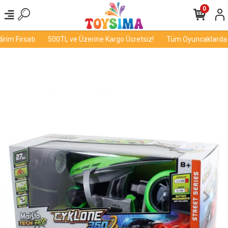
0
im Fırsatı
500TL ve Üzerine Kargo Ücretsiz!
Tüm Oyuncaklarda İn