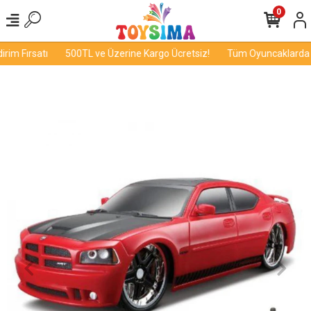
0
im Fırsatı
500TL ve Üzerine Kargo Ücretsiz!
Tüm Oyuncaklarda İn