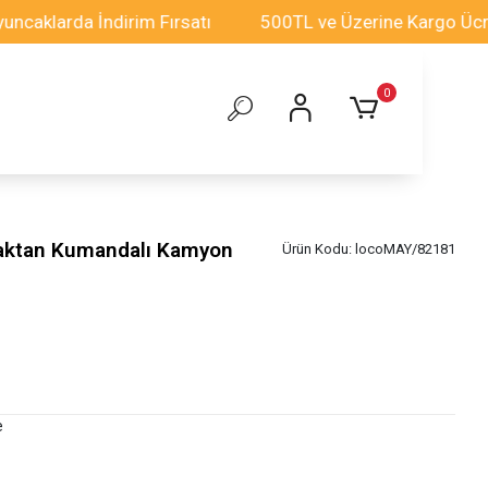
rda İndirim Fırsatı
500TL ve Üzerine Kargo Ücretsiz!
0
aktan Kumandalı Kamyon
Ürün Kodu:
locoMAY/82181
e