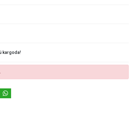
ü kargoda!
.