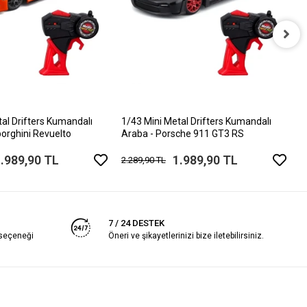
1
K
3
tal Drifters Kumandalı
1/43 Mini Metal Drifters Kumandalı
orghini Revuelto
Araba - Porsche 911 GT3 RS
.989,90 TL
1.989,90 TL
2.289,90 TL
7 / 24 DESTEK
 seçeneği
Öneri ve şikayetlerinizi bize iletebilirsiniz.