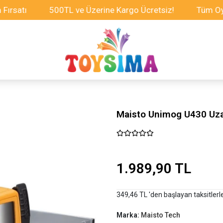
ı
500TL ve Üzerine Kargo Ücretsiz!
Tüm Oyuncakla
Maisto Unimog U430 Uz
1.989,90 TL
349,46 TL 'den başlayan taksitlerl
Marka:
Maisto Tech