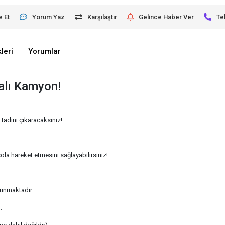
e Et
Yorum Yaz
Karşılaştır
Gelince Haber Ver
Te
leri
Yorumlar
lı Kamyon!
 tadını çıkaracaksınız!
la hareket etmesini sağlayabilirsiniz!
lunmaktadır.
.