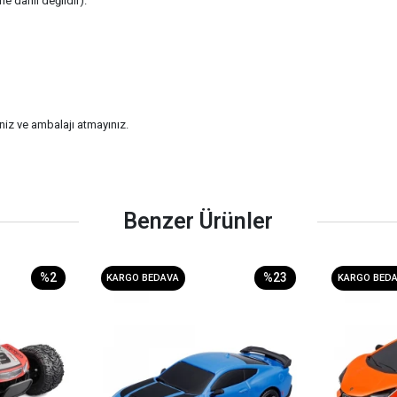
e dahil değildir).
niz ve ambalajı atmayınız.
Benzer Ürünler
%2
%23
KARGO BEDAVA
KARGO BED