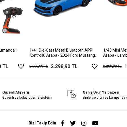
Kumandalı
1/41 Die-Cast Metal Bluetooth APP
1/43 Mini Me
Kontrollü Araba - 2024 Ford Mustang
Araba - Lamb
Dark Horse
0 TL
2.298,90 TL
1
2.998,90 TL
2.289,90 TL
Güvenli Alışveriş
Geniş Ürün Yelpazesi
Güvenli ve kolay ödeme sistemi
Binlerce ürün ve kampanya
Bizi Takip Edin