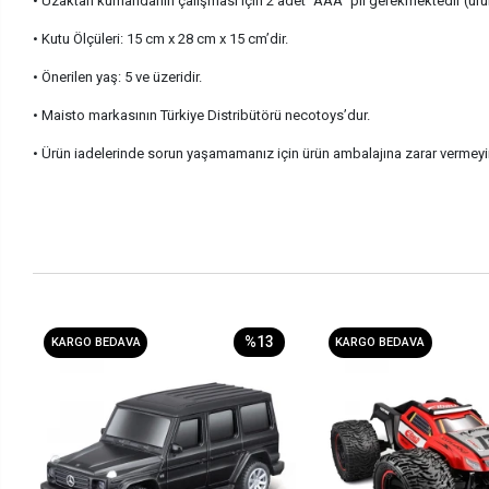
• Uzaktan kumandanın çalışması için 2 adet “AAA” pil gerekmektedir (ürün
• Kutu Ölçüleri: 15 cm x 28 cm x 15 cm’dir.
• Önerilen yaş: 5 ve üzeridir.
• Maisto markasının Türkiye Distribütörü necotoys’dur.
• Ürün iadelerinde sorun yaşamamanız için ürün ambalajına zarar vermeyi
%13
KARGO BEDAVA
KARGO BEDAVA