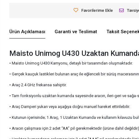
Favorilerime Ekle
Tavsiy
Ürün Açıklaması
Garanti ve Teslimat
Taksit Seçenek
Maisto Unimog U430 Uzaktan Kumanda
• Maisto Unimog U430 Kamyonu, detaylı bir tasarımdan oluşmaktadır.
• Gerçek kauçuk lastikleri bulunan araç ile eğlenceli bir sürüş macerasının
• Araç 2.4 GHz frekansa sahiptir.
• Tam fonksiyonlu uzaktan kumanda sayesinde aracın, ileri-geri ve sağa-so
• Araç Damperi yukarı veya aşağıya doğru manuel hareket ettirilebilir.
• Kutunun içerisinde; 1 Araç, 1 Uzaktan Kumanda ve kullanım kılavuzu bu
• Aracın çalışması için 2 adet “AA” pil gerekmektedir (ürüne dahil değildir)