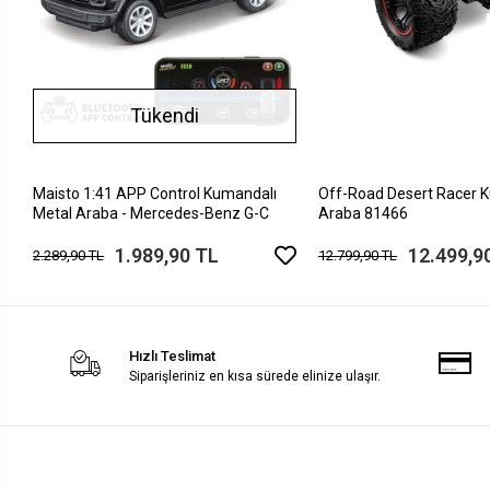
Tükendi
Maisto 1:41 APP Control Kumandalı
Off-Road Desert Racer 
Metal Araba - Mercedes-Benz G-C
Araba 81466
1.989,90 TL
12.499,9
2.289,90 TL
12.799,90 TL
Hızlı Teslimat
Siparişleriniz en kısa sürede elinize ulaşır.