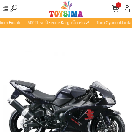
0
im Fırsatı
500TL ve Üzerine Kargo Ücretsiz!
Tüm Oyuncaklarda İn