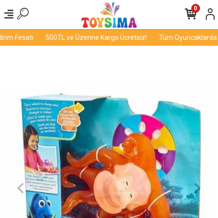
0
im Fırsatı
500TL ve Üzerine Kargo Ücretsiz!
Tüm Oyuncaklarda İnd