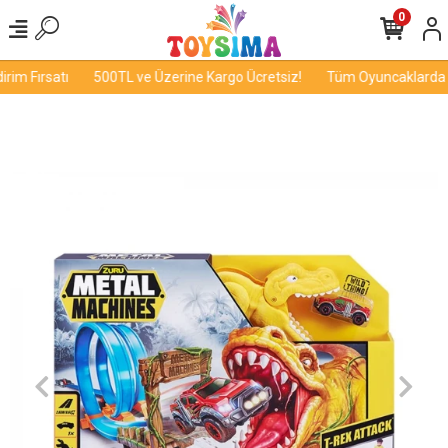
0
im Fırsatı
500TL ve Üzerine Kargo Ücretsiz!
Tüm Oyuncaklarda İn