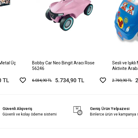
Metal Üç
Bobby Car Neo Bingit Aracı Rose
Sesli ve Işıkl
56246
Aktivite Ara
0 TL
5.734,90 TL
2
6.034,90 TL
2.769,90 TL
Güvenli Alışveriş
Geniş Ürün Yelpazesi
Güvenli ve kolay ödeme sistemi
Binlerce ürün ve kampanya