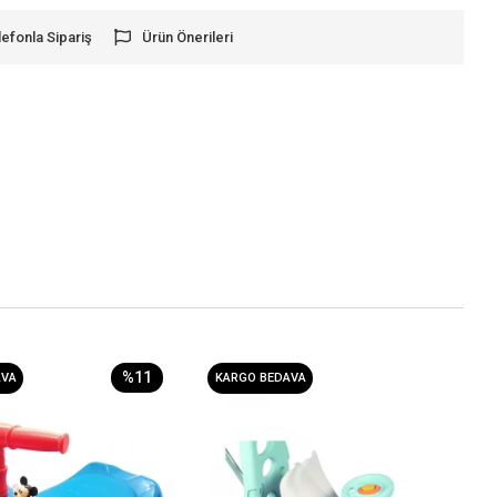
lefonla Sipariş
Ürün Önerileri
%11
AVA
KARGO BEDAVA