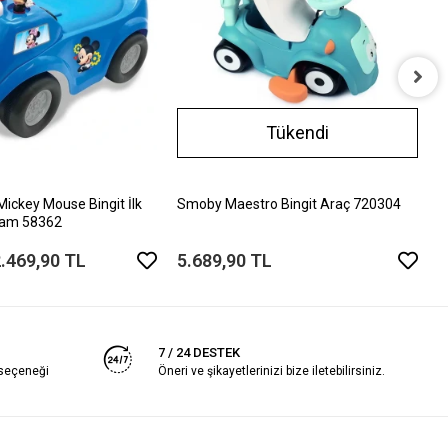
S
Tükendi
5
ı Mickey Mouse Bingit İlk
Smoby Maestro Bingit Araç 720304
bam 58362
.469,90 TL
5.689,90 TL
7 / 24 DESTEK
 seçeneği
Öneri ve şikayetlerinizi bize iletebilirsiniz.