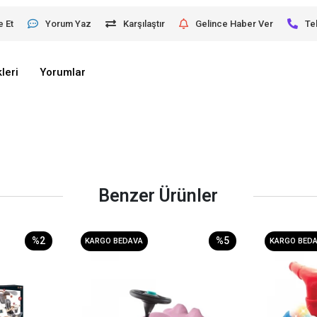
e Et
Yorum Yaz
Karşılaştır
Gelince Haber Ver
Te
leri
Yorumlar
Benzer Ürünler
%2
%5
KARGO BEDAVA
KARGO BED