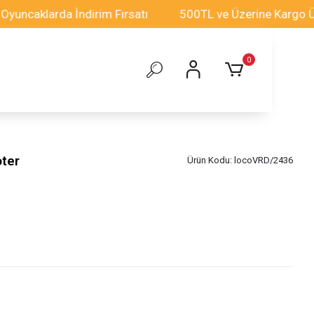
aklarda İndirim Fırsatı
500TL ve Üzerine Kargo Ücrets
0
oter
Ürün Kodu:
locoVRD/2436