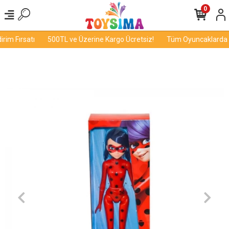
0
im Fırsatı
500TL ve Üzerine Kargo Ücretsiz!
Tüm Oyuncaklarda İn