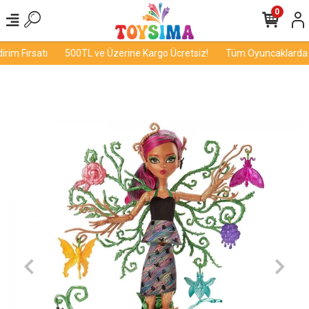
0
im Fırsatı
500TL ve Üzerine Kargo Ücretsiz!
Tüm Oyuncaklarda İn