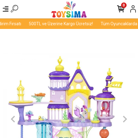
0
im Fırsatı
500TL ve Üzerine Kargo Ücretsiz!
Tüm Oyuncaklarda İn