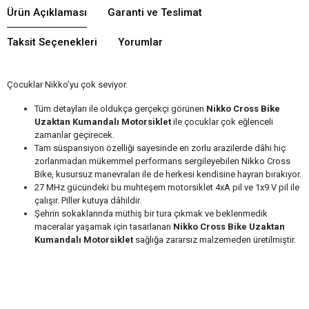
Ürün Açıklaması
Garanti ve Teslimat
Taksit Seçenekleri
Yorumlar
Çocuklar Nikko’yu çok seviyor.
Tüm detayları ile oldukça gerçekçi görünen
Nikko Cross Bike
Uzaktan Kumandalı Motorsiklet
ile çocuklar çok eğlenceli
zamanlar geçirecek.
Tam süspansiyon özelliği sayesinde en zorlu arazilerde dâhi hiç
zorlanmadan mükemmel performans sergileyebilen Nikko Cross
Bike, kusursuz manevraları ile de herkesi kendisine hayran bırakıyor.
27 MHz gücündeki bu muhteşem motorsiklet 4xA pil ve 1x9 V pil ile
çalışır. Piller kutuya dâhildir.
Şehrin sokaklarında müthiş bir tura çıkmak ve beklenmedik
maceralar yaşamak için tasarlanan
Nikko Cross Bike Uzaktan
Kumandalı Motorsiklet
sağlığa zararsız malzemeden üretilmiştir.