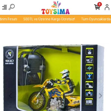
0
im Fırsatı
500TL ve Üzerine Kargo Ücretsiz!
Tüm Oyuncaklarda İnd