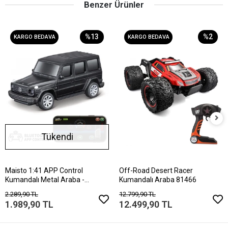
Benzer Ürünler
%13
%2
KARGO BEDAVA
KARGO BEDAVA
Tükendi
Maisto 1:41 APP Control
Off-Road Desert Racer
Kumandalı Metal Araba -
Kumandalı Araba 81466
Mercedes-Benz G-C
2.289,90 TL
12.799,90 TL
1.989,90 TL
12.499,90 TL