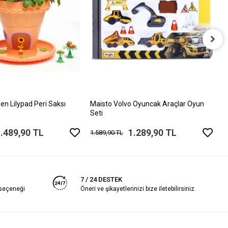
C
A
4
en Lilypad Peri Saksı
Maisto Volvo Oyuncak Araçlar Oyun
Seti
.489,90 TL
1.289,90 TL
1.589,90 TL
7 / 24 DESTEK
 seçeneği
Öneri ve şikayetlerinizi bize iletebilirsiniz.