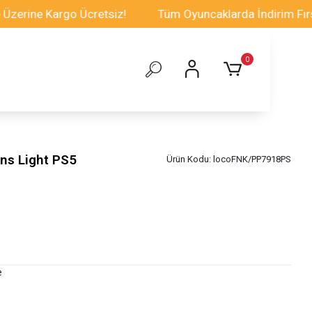
ne Kargo Ücretsiz!
Tüm Oyuncaklarda İndirim Fırsatı
0
ons Light PS5
Ürün Kodu:
locoFNK/PP7918PS
e