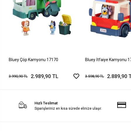
Bluey Çöp Kamyonu 17170
Bluey İtfaiye Kamyonu 
2.989,90 TL
2.889,90 
3.990,90 TL
3.598,90 TL
Hızlı Teslimat
Siparişleriniz en kısa sürede elinize ulaşır.