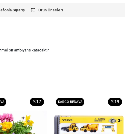
lefonla Sipariş
Ürün Önerileri
mmel bir ambiyans katacaktır.
%17
%19
AVA
KARGO BEDAVA