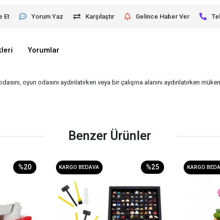
e Et
Yorum Yaz
Karşılaştır
Gelince Haber Ver
Te
leri
Yorumlar
odasını, oyun odasını aydınlatırken veya bir çalışma alanını aydınlatırken müke
Benzer Ürünler
%20
%25
KARGO BEDAVA
KARGO BED