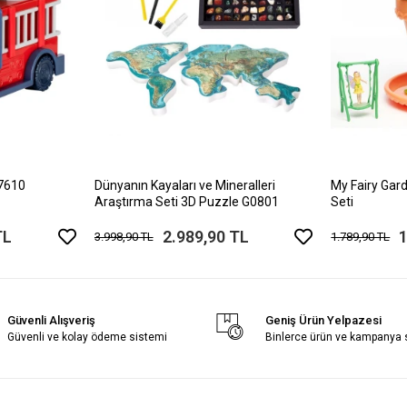
17610
Dünyanın Kayaları ve Mineralleri
My Fairy Gard
Araştırma Seti 3D Puzzle G0801
Seti
TL
2.989,90 TL
1
3.998,90 TL
1.789,90 TL
Güvenli Alışveriş
Geniş Ürün Yelpazesi
Güvenli ve kolay ödeme sistemi
Binlerce ürün ve kampanya