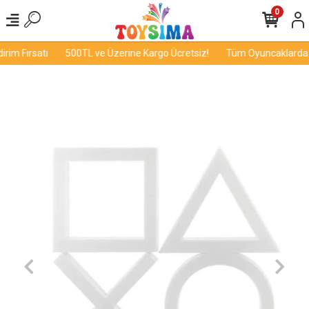
0
im Fırsatı
500TL ve Üzerine Kargo Ücretsiz!
Tüm Oyuncaklarda İn